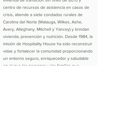
vivienda de transición sin fines de lucro y
centro de recursos de asistencia en casos de
crisis, atiende a siete condados rurales de
Carolina del Norte (Watauga, Wilkes, Ashe,
Avery, Alleghany, Mitchell y Yancey) y brindan
vivienda, prevención y nutrición. Desde 1984, la
misión de Hospitality House ha sido reconstruir
vidas y fortalecer la comunidad proporcionando
un entorno seguro, enriquecedor y saludable
en el que las personas y las familias que
experimentan situaciones de falta de vivienda y
crisis relacionadas con la pobreza están
equipadas para ser autosuficientes y
productivos. Número de identificación fiscal
federal
56-1442966
.
Política de no discriminación:
Hospitality House
no discrimina ni discriminará por motivos de
raza, color, religión (credo), género, expresión
de género, edad, nacionalidad (ascendencia),