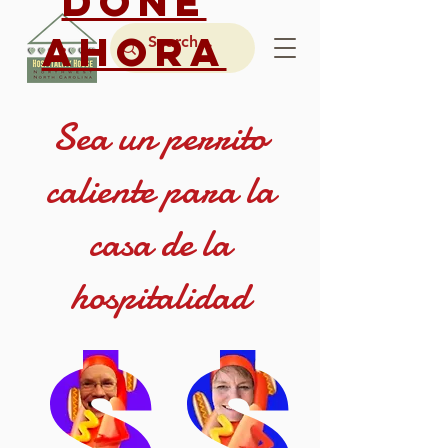
DONE
AHORA
Sea un perrito
caliente para la
casa de la
hospitalidad