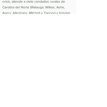
crisis, atiende a siete condados rurales de
Carolina del Norte (Watauga, Wilkes, Ashe,
Avery, Alleghany, Mitchell y Yancey) y brindan
vivienda, prevención y nutrición. Desde 1984, la
misión de Hospitality House ha sido reconstruir
vidas y fortalecer la comunidad proporcionando
un entorno seguro, enriquecedor y saludable
en el que las personas y las familias que
experimentan situaciones de falta de vivienda y
crisis relacionadas con la pobreza están
equipadas para ser autosuficientes y
productivos. Número de identificación fiscal
federal
56-1442966
.
Política de no discriminación:
Hospitality House
no discrimina ni discriminará por motivos de
raza, color, religión (credo), género, expresión
de género, edad, nacionalidad (ascendencia),
discapacidad, clase social, situación económica,
estado civil, sexo orientación, o condición