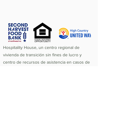
Hospitality House, un centro regional de
vivienda de transición sin fines de lucro y
centro de recursos de asistencia en casos de
crisis, atiende a siete condados rurales de
Carolina del Norte (Watauga, Wilkes, Ashe,
Avery, Alleghany, Mitchell y Yancey) y brindan
vivienda, prevención y nutrición. Desde 1984, la
misión de Hospitality House ha sido reconstruir
vidas y fortalecer la comunidad proporcionando
un entorno seguro, enriquecedor y saludable
en el que las personas y las familias que
experimentan situaciones de falta de vivienda y
crisis relacionadas con la pobreza están