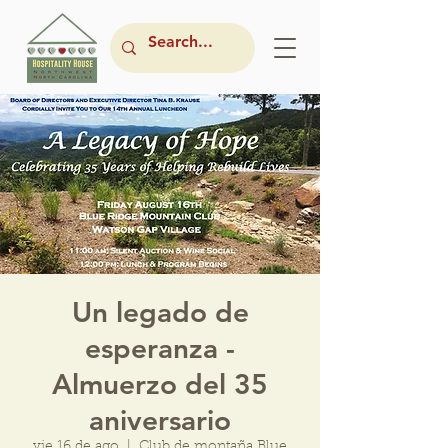
Un legado de
esperanza -
Almuerzo del 35
aniversario
vie 16 de ago
  |  
Club de montaña Blue