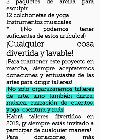
2 paquetes de arcilla para
esculpir
12 colchonetas de yoga
Instrumentos musicales
* (¡No podemos tener
suficientes de estos artículos!)
¡Cualquier cosa
divertida y lavable!
¡Para mantener este proyecto en
marcha, siempre aceptaremos
donaciones y entusiastas de las
artes para dirigir talleres!
¡No solo organizaremos talleres
de arte, sino también danza,
música, narración de cuentos,
yoga, escritura y más!
Habrá talleres divertidos en
2018, ¡y siempre estás invitado a
participar de cualquier manera!
Para donaciones, más