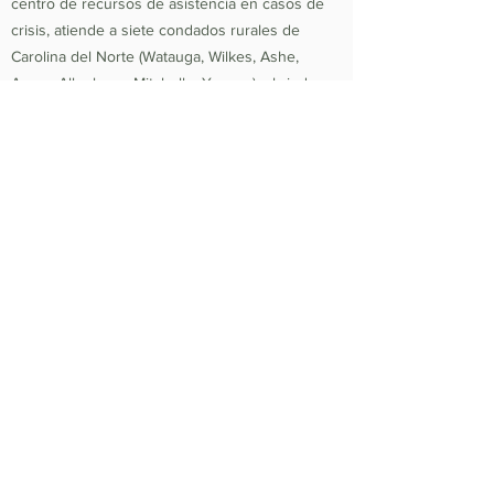
centro de recursos de asistencia en casos de
crisis, atiende a siete condados rurales de
Carolina del Norte (Watauga, Wilkes, Ashe,
Avery, Alleghany, Mitchell y Yancey) y brindan
vivienda, prevención y nutrición. Desde 1984, la
misión de Hospitality House ha sido reconstruir
vidas y fortalecer la comunidad proporcionando
un entorno seguro, enriquecedor y saludable
en el que las personas y las familias que
experimentan situaciones de falta de vivienda y
crisis relacionadas con la pobreza están
equipadas para ser autosuficientes y
productivos. Número de identificación fiscal
federal
56-1442966
.
Política de no discriminación:
Hospitality House
no discrimina ni discriminará por motivos de
raza, color, religión (credo), género, expresión
de género, edad, nacionalidad (ascendencia),
discapacidad, clase social, situación económica,